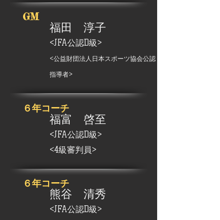
GM​
福田 淳子
<JFA公認D級>
​<公益財団法人日本スポーツ協会
公認 スポーツ
指導者>
６年コーチ
福富 啓至
<JFA公認D級>
<4級審判員>
​６年コーチ
熊谷 清秀
<JFA公認D級>