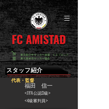
FC AMISTAD
加
東京都少年サッカー連盟 １３ブロック
盟
東久留米市サッカー協会
​スタッフ紹介
​代表・監督
福田 信一
<JFA公認D級>
<4
級審判員>