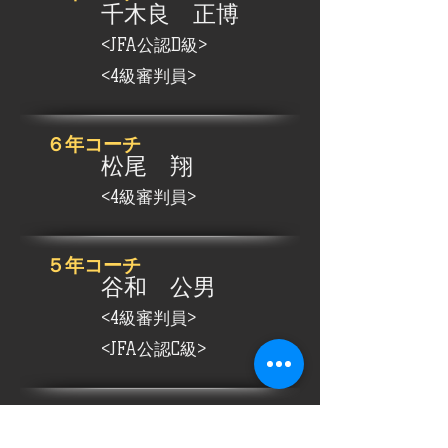
千木良 正博
<JFA公認D級>
<4級審判員>
​６年コーチ
松尾 翔
<4
級審判員>
​５年コーチ
谷和 公男
<4級審判員>
<JFA公認C級>
​４年コーチ
小林 洸介