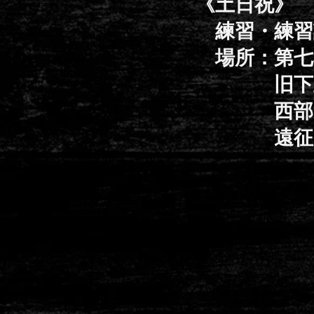
《土日祝》
練習・練習試
場所：
第七
旧下里
西部運
遠征 e