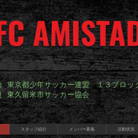
FC AMISTA
東京都少年サッカー連盟 １３ブロッ
加
東久留米市サッカー協会
盟
スタッフ紹介
メンバー募集
活動状況